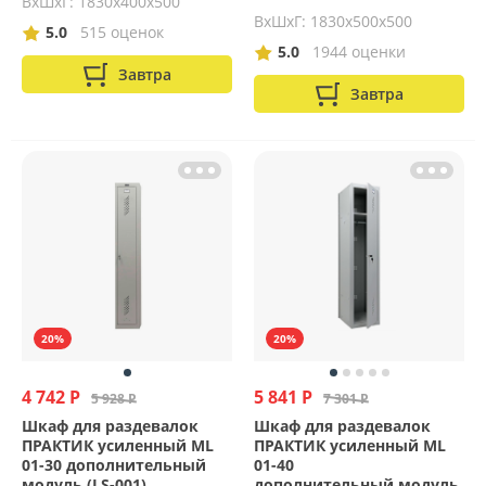
ВхШхГ: 1830х400х500
ВхШхГ: 1830х500х500
5.0
515 оценок
5.0
1944 оценки
Завтра
Завтра
20%
20%
4 742 Р
5 841 Р
5 928 Р
7 301 Р
Шкаф для раздевалок
Шкаф для раздевалок
ПРАКТИК усиленный ML
ПРАКТИК усиленный ML
01-30 дополнительный
01-40
модуль (LS-001)
дополнительный модуль