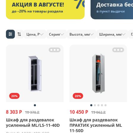
АКЦИЯ В АВГУСТЕ!
Доставка бе
до –20% на товары раздела
в пункт выдачи
Цена, Р
Серия
Высота, мм
Ширина, мм
Г
20%
20%
8 303 Р
10 450 Р
10 379 Р
13 062 Р
Шкаф для раздевалок
Шкаф для раздевалок
усиленный ML/LS-11-40D
ПРАКТИК усиленный ML
11-50D