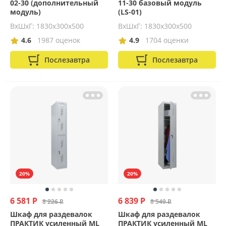
02-30 (дополнительный
11-30 базовый модуль
модуль)
(LS-01)
ВхШхГ: 1830х300х500
ВхШхГ: 1830х300х500
4.6
1987 оценок
4.9
1704 оценки
Послезавтра
Послезавтра
20%
20%
6 581 Р
6 839 Р
8 226 Р
8 549 Р
Шкаф для раздевалок
Шкаф для раздевалок
ПРАКТИК усиленный ML
ПРАКТИК усиленный ML