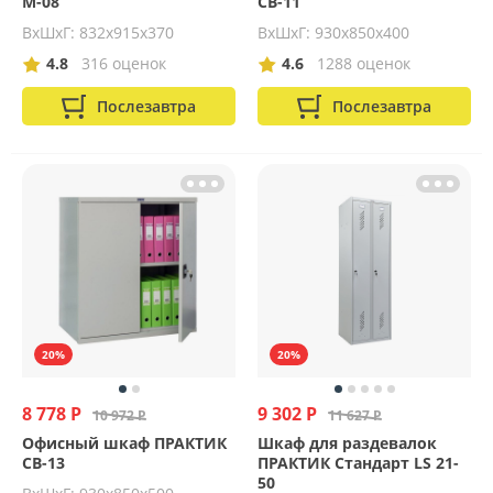
M-08
CB-11
ВхШхГ: 832х915х370
ВхШхГ: 930х850х400
4.8
316 оценок
4.6
1288 оценок
Послезавтра
Послезавтра
20%
20%
8 778 Р
9 302 Р
10 972 Р
11 627 Р
Офисный шкаф ПРАКТИК
Шкаф для раздевалок
CB-13
ПРАКТИК Стандарт LS 21-
50