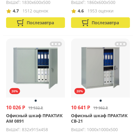
ВхШхГ: 1830х600х500
ВхШхГ: 1860х600х500
4.7
1512 оценок
4.6
1953 оценки
Послезавтра
Послезавтра
20%
20%
10 026 Р
10 641 Р
12 532 Р
13 302 Р
Офисный шкаф ПРАКТИК
Офисный шкаф ПРАКТИК
AM 0891
CB-21
ВхШхГ: 832х915х458
ВхШхГ: 1000х1000х500