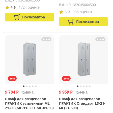
ВхШхГ: 930х850х500
ВхШхГ: 1830х500х500
4.6
1724 оценки
5.0
938 оценок
Послезавтра
Послезавтра
20%
20%
9 784 Р
9 959 Р
12 230 Р
12 449 Р
Шкаф для раздевалок
Шкаф для раздевалок
ПРАКТИК усиленный ML
ПРАКТИК Стандарт LS-21-
21-60 (ML-11-30 + ML-01-30)
60 (21-600)