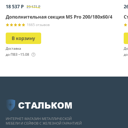
18 537 Р
2
23 171 Р
Дополнительная секция MS Pro 200/180x60/4
С
1665 отзывов
В корзину
Доставка
До
до ПВЗ ~15.08
до
СТАЛЬКОМ
ИНТЕРНЕТ-МАГАЗИН МЕТАЛЛИЧЕСКОЙ
МЕБЕЛИ И СЕЙФОВ С ЖЕЛЕЗНОЙ ГАРАНТИЕЙ