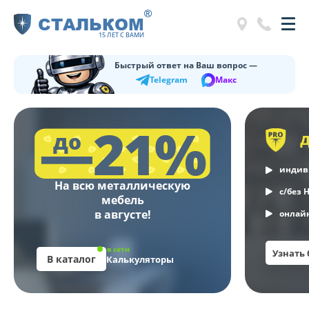
®
СТАЛЬКОМ
15 ЛЕТ С ВАМИ
Быстрый ответ на Ваш вопрос —
Telegram
Макс
—21%
до
индив
На всю металлическую
с/без 
мебель
в августе!
онлайн
в сети
Узнать
В каталог
Калькуляторы