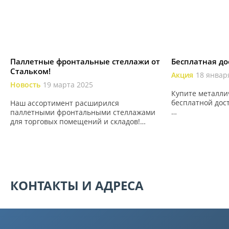
Паллетные фронтальные стеллажи от
Бесплатная до
Стальком!
Акция
18 январ
Новость
19 марта 2025
Купите металли
бесплатной дос
Наш ассортимент расширился
паллетными фронтальными стеллажами
– Есть условия?
для торговых помещений и складов!
Да, о них поня
Свяжитесь с нами и мы рассчитаем
ниже.
точную стоимость паллетных
фронтальных стеллажей со скидкой.
КОНТАКТЫ И АДРЕСА